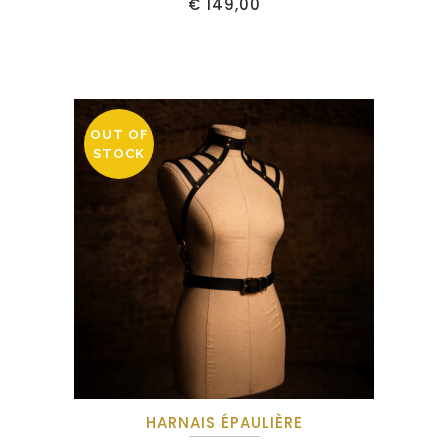
€
149,00
OUT OF
STOCK
HARNAIS ÉPAULIÈRE