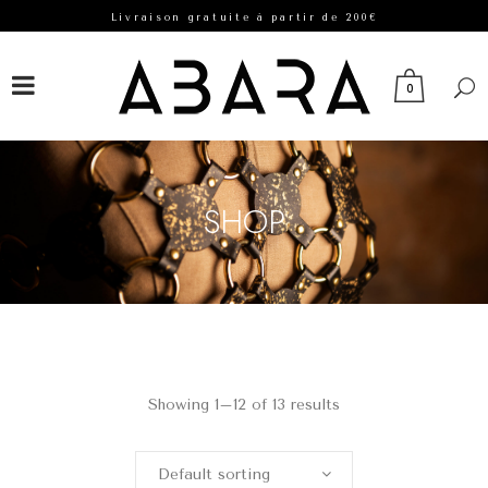
Livraison gratuite à partir de 200€
FACEBOOK
INSTAGRAM
0
SHOP
Showing 1–12 of 13 results
Default sorting