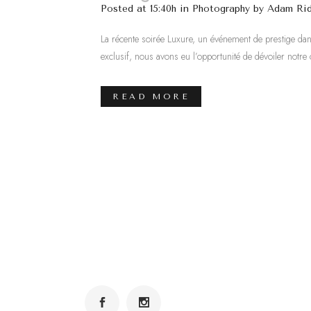
Posted at 15:40h
in
Photography
by
Adam Rid
La récente soirée Luxure, un événement de prestige dans
exclusif, nous avons eu l’opportunité de dévoiler notre c
READ MORE