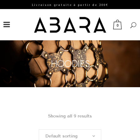
Livraison gratuite à partir de 200€
FACEBOOK
INSTAGRAM
0
HOODIES
Showing all 9 results
Default sorting