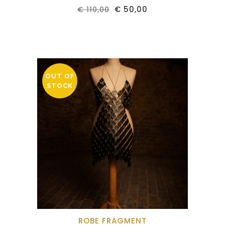
€
50,00
€
110,00
OUT OF
STOCK
ROBE FRAGMENT