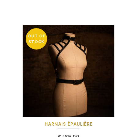
OUT OF
STOCK
HARNAIS ÉPAULIÈRE
€
185,00