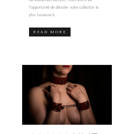
l’opportunité de dévoiler notre collection la
plus luxueuse à...
READ MORE