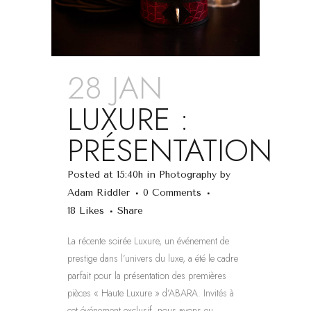
28 JAN
LUXURE :
PRÉSENTATION
Posted at 15:40h
in
Photography
by
Adam Riddler
0 Comments
18
Likes
Share
La récente soirée Luxure, un événement de
prestige dans l’univers du luxe, a été le cadre
parfait pour la présentation des premières
pièces « Haute Luxure » d’ABARA. Invités à
cet événement exclusif, nous avons eu