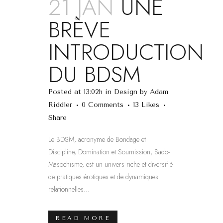
21 JAN
UNE
BRÈVE
INTRODUCTION
DU BDSM
Posted at 13:02h
in
Design
by
Adam
Riddler
0 Comments
13
Likes
Share
Le BDSM, acronyme de Bondage et
Discipline, Domination et Soumission, Sado-
Masochisme, est un univers riche et diversifié
de pratiques érotiques et de dynamiques
relationnelles...
READ MORE