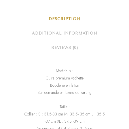
Mondaine"
quantity
DESCRIPTION
ADDITIONAL INFORMATION
REVIEWS (0)
Matériaux :
Cuirs premium vachette
Bouclerie en laiton
Sur demande en lezard ou karung
Taille :
Collier : S : 31.5-33 cm M: 33.5- 35 cm L : 35.5
-37 cm XL : 37.5 -39 cm
Dimensions : 4/14.8 cm x 31.5 cm