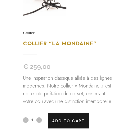
Collier
COLLIER “LA MONDAINE”
€
259,00
Une inspiration classique alliée à des lignes
modernes. Notre collier « Mondaine » est
notre interprétation du corset, enserrant
votre cou avec une distinction intemporelle.
Collier
ADD TO CART
"La